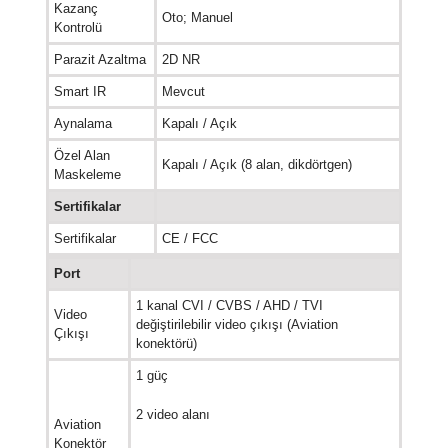
Kazanç
Oto; Manuel
Kontrolü
Parazit Azaltma
2D NR
Smart IR
Mevcut
Aynalama
Kapalı / Açık
Özel Alan
Kapalı / Açık (8 alan, dikdörtgen)
Maskeleme
Sertifikalar
Sertifikalar
CE / FCC
Port
1 kanal CVI / CVBS / AHD / TVI
Video
değiştirilebilir video çıkışı (Aviation
Çıkışı
konektörü)
1 güç
2 video alanı
Aviation
Konektör