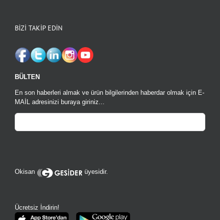
BİZİ TAKİP EDİN
BÜLTEN
En son haberleri almak ve ürün bilgilerinden haberdar olmak için E-
MAİL adresinizi buraya giriniz...
Bu
alan
boş
Okisan
üyesidir.
bırakılmalıdır
Ücretsiz İndirin!