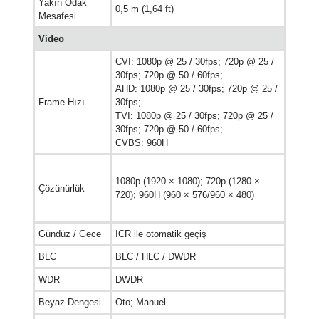
Yakın Odak
0,5 m (1,64 ft)
Mesafesi
Video
CVI: 1080p @ 25 / 30fps; 720p @ 25 /
30fps; 720p @ 50 / 60fps;
AHD: 1080p @ 25 / 30fps; 720p @ 25 /
Frame Hızı
30fps;
TVI: 1080p @ 25 / 30fps; 720p @ 25 /
30fps; 720p @ 50 / 60fps;
CVBS: 960H
1080p (1920 × 1080); 720p (1280 ×
Çözünürlük
720); 960H (960 × 576/960 × 480)
Gündüz / Gece
ICR ile otomatik geçiş
BLC
BLC / HLC / DWDR
WDR
DWDR
Beyaz Dengesi
Oto; Manuel