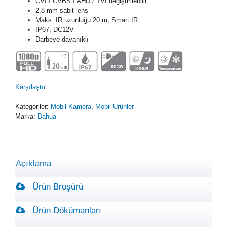
CVI / CVBS / AHD / TVI değiştirilebilir.
2,8 mm sabit lens
Maks. IR uzunluğu 20 m, Smart IR
IP67, DC12V
Darbeye dayanıklı
Karşılaştır
Kategoriler:
Mobil Kamera
,
Mobil Ürünler
Marka:
Dahua
Açıklama
Ürün Broşürü
Ürün Dökümanları