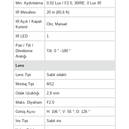
Min. Aydınlatma
0.02 Lux / F2.0, 30IRE, 0 Lux IR
IR Mesafesi
20 m (65,6 ft)
IR Açık / Kapalı
Oto; Manuel
Kontrol
IR LED
1
Pan / Tilt /
Döndürme
Tilt: 0 ° –180 °
Aralığı
Lens
Lens Tipi
Sabit odaklı
Montaj Tipi
M12
Odak Uzaklığı
2,8 mm
Maks. Diyafram
F2.0
Görüş Açısı
H: 106 °; V: 55 °; D: 126 °
İris Tipi
Sabit iris