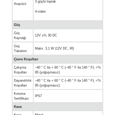
3 güçlü toprak
Arayüzü
4-video
Güç
Güç
12V ±% 30 DC
Kaynağı
Güç
Maks. 3,1 W (12V DC, IR)
Tüketimi
Çevre Koşulları
Çalışma
–40 ° C ila + 60 ° C (–40 ° F ila 140 ° F); <%
Koşulları
95 (yoğuşmasız)
Dayanıklılık
–40 ° C ila + 60 ° C (–40 ° F ila 140 ° F); <%
Koşulları
95 (yoğuşmasız)
Koruma
IP67
Sertifikası
Kasa
Kasa
Metal