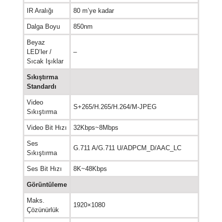
IR Aralığı
80 m’ye kadar
Dalga Boyu
850nm
Beyaz
LED’ler /
–
Sıcak Işıklar
Sıkıştırma
Standardı
Video
S+265/H.265/H.264/M-JPEG
Sıkıştırma
Video Bit Hızı
32Kbps~8Mbps
Ses
G.711 A/G.711 U/ADPCM_D/AAC_LC
Sıkıştırma
Ses Bit Hızı
8K~48Kbps
Görüntüleme
Maks.
1920×1080
Çözünürlük