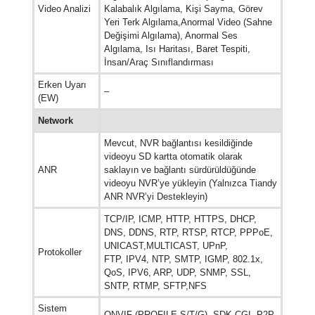
Video Analizi
Kalabalık Algılama, Kişi Sayma, Görev
Yeri Terk Algılama,Anormal Video (Sahne
Değişimi Algılama)
, Anormal Ses
Algılama, Isı Haritası, Baret Tespiti,
İnsan/Araç Sınıflandırması
Erken Uyarı
–
(EW)
Network
Mevcut, NVR bağlantısı kesildiğinde
videoyu SD kartta otomatik olarak
ANR
saklayın ve bağlantı sürdürüldüğünde
videoyu NVR’ye yükleyin (Yalnızca Tiandy
ANR NVR’yi Destekleyin)
TCP/IP, ICMP, HTTP, HTTPS, DHCP,
DNS, DDNS, RTP, RTSP, RTCP, PPPoE,
UNICAST,MULTICAST, UPnP,
Protokoller
FTP, IPV4, NTP, SMTP, IGMP, 802.1x,
QoS, IPV6, ARP, UDP, SNMP, SSL,
SNTP, RTMP, SFTP,NFS
Sistem
ONVIF (PROFILE S/T/G), SDK,CGI, P2P