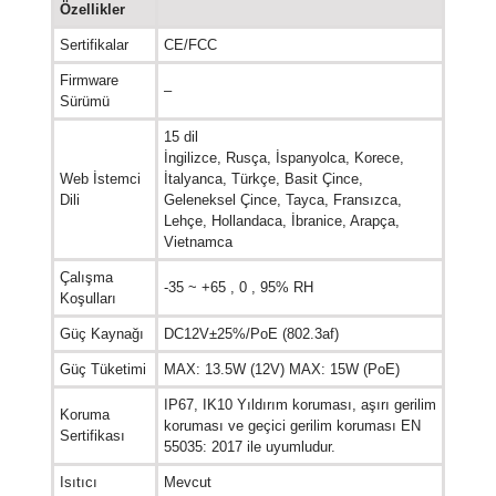
Özellikler
Sertifikalar
CE/FCC
Firmware
–
Sürümü
15 dil
İngilizce, Rusça, İspanyolca, Korece,
Web İstemci
İtalyanca, Türkçe, Basit Çince,
Dili
Geleneksel Çince, Tayca, Fransızca,
Lehçe, Hollandaca, İbranice, Arapça,
Vietnamca
Çalışma
-35 ~ +65 , 0 , 95% RH
Koşulları
Güç Kaynağı
DC12V±25%/PoE (802.3af)
Güç Tüketimi
MAX: 13.5W (12V) MAX: 15W (PoE)
IP67, IK10 Yıldırım koruması, aşırı gerilim
Koruma
koruması ve geçici gerilim koruması EN
Sertifikası
55035: 2017 ile uyumludur.
Isıtıcı
Mevcut