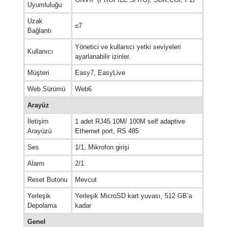
Uyumluluğu
Uzak
≤7
Bağlantı
Yönetici ve kullanıcı yetki seviyeleri
Kullanıcı
ayarlanabilir izinler.
Müşteri
Easy7, EasyLive
Web Sürümü
Web6
Arayüz
İletişim
1 adet RJ45 10M/ 100M self adaptive
Arayüzü
Ethernet port, RS 485
Ses
1/1, Mikrofon girişi
Alarm
2/1
Reset Butonu
Mevcut
Yerleşik
Yerleşik MicroSD kart yuvası, 512 GB’a
Depolama
kadar
Genel