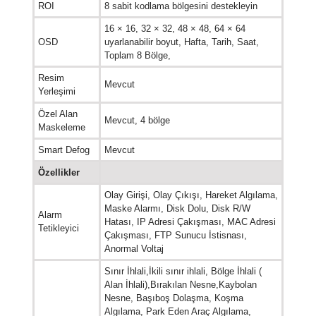
ROI
8 sabit kodlama bölgesini destekleyin
16 × 16, 32 × 32, 48 × 48, 64 × 64
OSD
uyarlanabilir boyut, Hafta, Tarih, Saat,
Toplam 8 Bölge,
Resim
Mevcut
Yerleşimi
Özel Alan
Mevcut, 4 bölge
Maskeleme
Smart Defog
Mevcut
Özellikler
Olay Girişi, Olay Çıkışı, Hareket Algılama,
Maske Alarmı, Disk Dolu, Disk R/W
Alarm
Hatası, IP Adresi Çakışması, MAC Adresi
Tetikleyici
Çakışması, FTP Sunucu İstisnası,
Anormal Voltaj
Sınır İhlali,
İkili sınır ihlali, Bölge İhlali (
Alan İhlali),Bırakılan Nesne,Kaybolan
Nesne, Başıboş Dolaşma, Koşma
Algılama, Park Eden Araç Algılama,