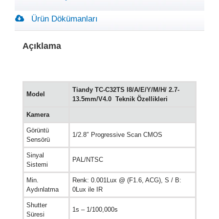
Ürün Dökümanları
Açıklama
Tiandy TC-C32TS I8/A/E/Y/M/H/ 2.7-
Model
13.5mm/V4.0 Teknik Özellikleri
Kamera
Görüntü
1/2.8″ Progressive Scan CMOS
Sensörü
Sinyal
PAL/NTSC
Sistemi
Min.
Renk: 0.001Lux @ (F1.6, ACG), S / B:
Aydınlatma
0Lux ile IR
Shutter
1s – 1/100,000s
Süresi