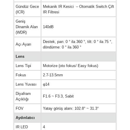
Gündüz Gece
Mekanik IR Kesici – Otomatik Switch Çift
(ICR)
IR Filtresi
Geniş
Dinamik Alan
140dB
(WDR)
Destek, pan: 0 ° ila 360 °, tilt: 0 ° ila 75 °,
Açı Ayarı
döndürme: 0 ° ila 360 °
Lens
Lens Tipi
Motorize (oto fokus/ Easy fokus)
Fokus
2.7-13.5mm
Lens Yuvası
φ14
Diyafram
F1.6 ~ F3.3, Sabit
Açıklığı
FOV
Yatay görüş alanı: 102.8° ~ 31.3°
Aydınlatıcı
IR LED
4