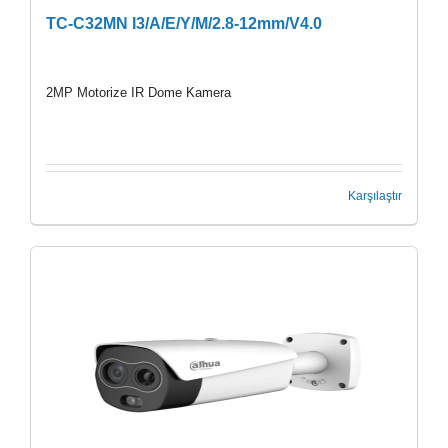
TC-C32MN I3/A/E/Y/M/2.8-12mm/V4.0
2MP Motorize IR Dome Kamera
Karşılaştır