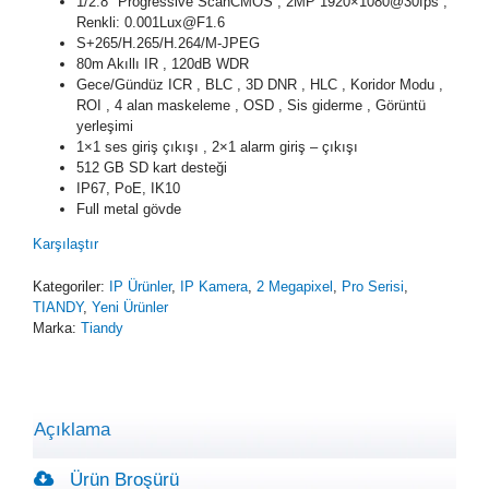
1/2.8″ Progressive ScanCMOS , 2MP 1920×1080@30fps ,
Renkli: 0.001Lux@F1.6
S+265/H.265/H.264/M-JPEG
80m Akıllı IR , 120dB WDR
Gece/Gündüz ICR , BLC , 3D DNR , HLC , Koridor Modu ,
ROI , 4 alan maskeleme , OSD , Sis giderme , Görüntü
yerleşimi
1×1 ses giriş çıkışı , 2×1 alarm giriş – çıkışı
512 GB SD kart desteği
IP67, PoE, IK10
Full metal gövde
Karşılaştır
Kategoriler:
IP Ürünler
,
IP Kamera
,
2 Megapixel
,
Pro Serisi
,
TIANDY
,
Yeni Ürünler
Marka:
Tiandy
Açıklama
Ürün Broşürü