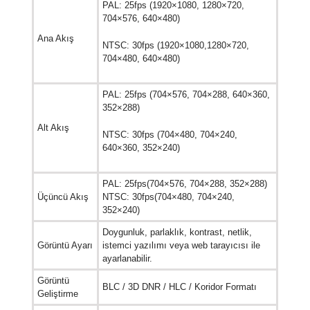
PAL: 25fps (1920×1080, 1280×720,
704×576, 640×480)
Ana Akış
NTSC: 30fps (1920×1080,1280×720,
704×480, 640×480)
PAL: 25fps (704×576, 704×288, 640×360,
352×288)
Alt Akış
NTSC: 30fps (704×480, 704×240,
640×360, 352×240)
PAL: 25fps(704×576, 704×288, 352×288)
Üçüncü Akış
NTSC: 30fps(704×480, 704×240,
352×240)
Doygunluk, parlaklık, kontrast, netlik,
Görüntü Ayarı
istemci yazılımı veya web tarayıcısı ile
ayarlanabilir.
Görüntü
BLC / 3D DNR / HLC / Koridor Formatı
Geliştirme